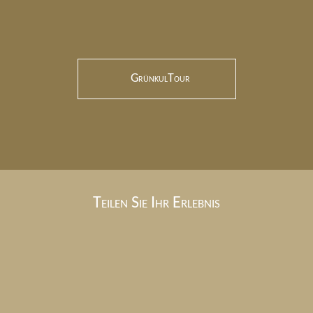
GrünkulTour
Teilen Sie Ihr Erlebnis